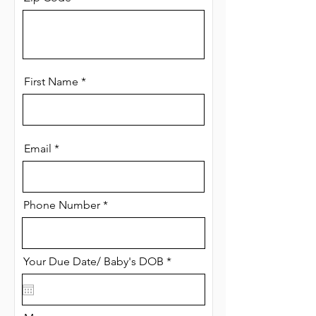
First Name
Email
Phone Number
r
Your Due Date/ Baby's DOB
*
e
q
u
i