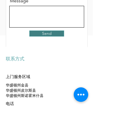
r
Message
e
d
Send
联系方式
上门服务区域
华盛顿州金县
华盛顿州皮尔斯县
华盛顿州斯诺霍米什县
电话
425-208-6232
电子邮件
info@bodyenmotion.com